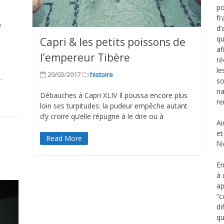
po
fr
e
d’
qu
Capri & les petits poissons de
af
l’empereur Tibère
ré
le
20/03/2017
histoire
.
so
na
Débauches à Capri XLIV Il poussa encore plus
re
loin ses turpitudes: la pudeur empêche autant
d’y croire qu’elle répugne à le dire ou à
Ai
et
Read More
l’
En
à 
ap
“c
di
qu