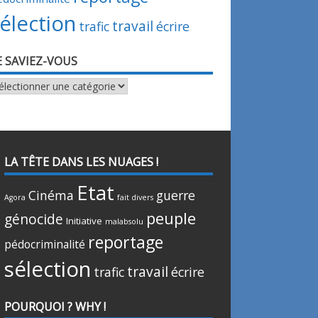
élection
travail
trafic
écrire
E SAVIEZ-VOUS
viez-
ous
LA TÊTE DANS LES NUAGES !
Etat
Cinéma
guerre
Agora
fait divers
peuple
génocide
Initiative
malabsolu
reportage
pédocriminalité
sélection
travail
trafic
écrire
POURQUOI ? WHY !