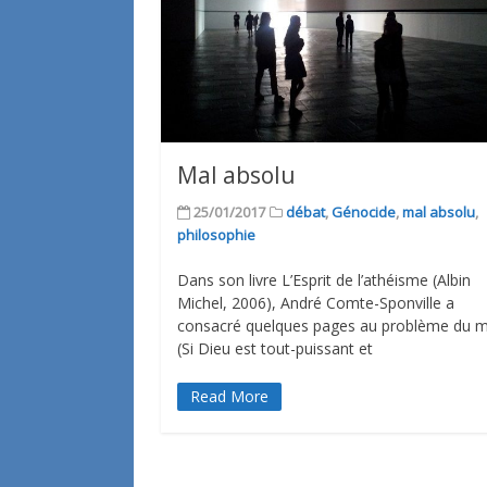
Mal absolu
25/01/2017
débat
,
Génocide
,
mal absolu
,
philosophie
Dans son livre L’Esprit de l’athéisme (Albin
Michel, 2006), André Comte-Sponville a
consacré quelques pages au problème du m
(Si Dieu est tout-puissant et
Read More