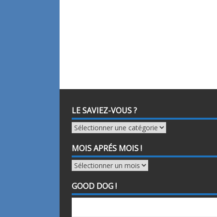
LE SAVIEZ-VOUS ?
le
saviez-
vous
MOIS APRÉS MOIS !
?
Mois
aprés
mois
GOOD DOG !
!