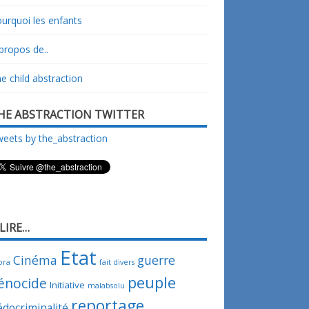
urquoi les enfants
propos de..
e child abstraction
HE ABSTRACTION TWITTER
eets by the_abstraction
 LIRE…
Etat
Cinéma
guerre
ora
fait divers
peuple
énocide
Initiative
malabsolu
reportage
édocriminalité