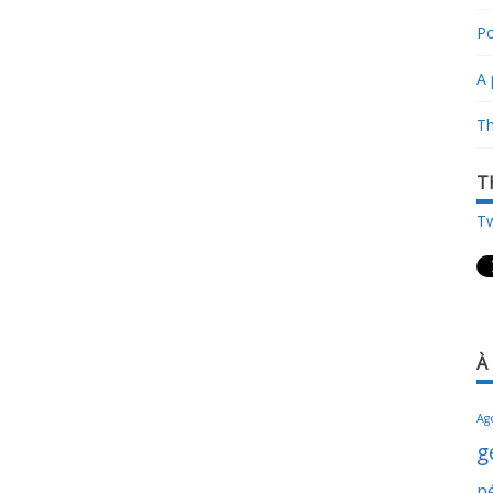
Po
A 
Th
T
Tw
À
Ag
g
p