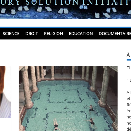
ect
SCIENCE
DROIT
RELIGION
EDUCATION
DOCUMENTAIR
À
Th
" 
À 
et
Ré
éc
he
no
dé