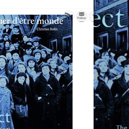
solution histoire initiative pour
l' enfance