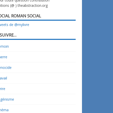
ur toute question contribution
itions (@ ) theabstraction.org
OCIAL ROMAN SOCIAL
eets de @mylivre
 SUIVRE…
émoin
uerre
énocide
avail
rire
ugénisme
inéma