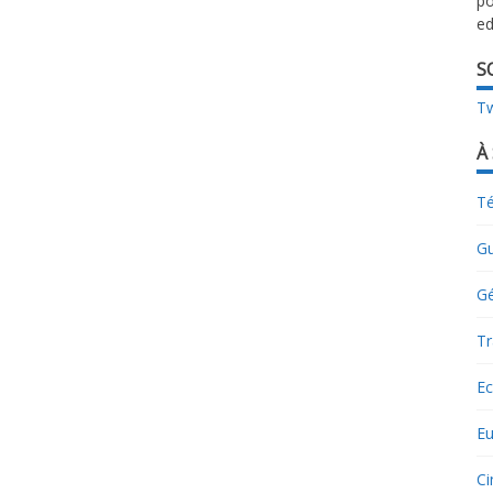
po
ed
S
Tw
À
T
G
G
Tr
Ec
E
C