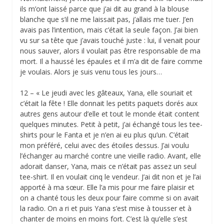
ils m’ont laissé parce que j’ai dit au grand à la blouse
blanche que s’il ne me laissait pas, j’allais me tuer. J’en
avais pas l’intention, mais c’était la seule façon. J’ai bien
vu sur sa tête que j’avais touché juste : lui, il venait pour
nous sauver, alors il voulait pas être responsable de ma
mort. Il a haussé les épaules et il m’a dit de faire comme
je voulais. Alors je suis venu tous les jours…
12 – « Le jeudi avec les gâteaux, Yana, elle souriait et
c’était la fête ! Elle donnait les petits paquets dorés aux
autres gens autour d’elle et tout le monde était content
quelques minutes. Petit à petit, j’ai échangé tous les tee-
shirts pour le Fanta et je n’en ai eu plus qu’un. C’était
mon préféré, celui avec des étoiles dessus. J’ai voulu
l’échanger au marché contre une vieille radio. Avant, elle
adorait danser, Yana, mais ce n’était pas assez un seul
tee-shirt. Il en voulait cinq le vendeur. J’ai dit non et je l’ai
apporté à ma sœur. Elle l’a mis pour me faire plaisir et
on a chanté tous les deux pour faire comme si on avait
la radio. On a ri et puis Yana s’est mise à tousser et à
chanter de moins en moins fort. C’est là qu’elle s’est