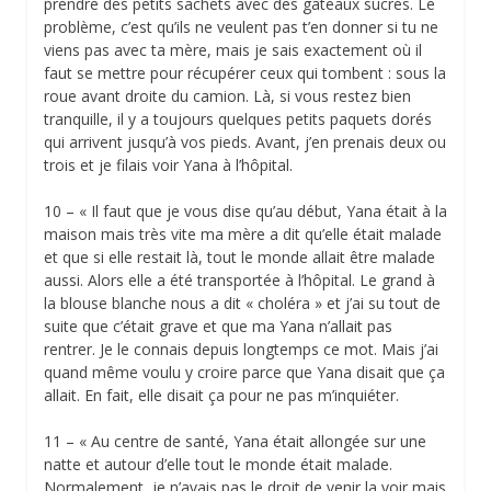
prendre des petits sachets avec des gâteaux sucrés. Le
problème, c’est qu’ils ne veulent pas t’en donner si tu ne
viens pas avec ta mère, mais je sais exactement où il
faut se mettre pour récupérer ceux qui tombent : sous la
roue avant droite du camion. Là, si vous restez bien
tranquille, il y a toujours quelques petits paquets dorés
qui arrivent jusqu’à vos pieds. Avant, j’en prenais deux ou
trois et je filais voir Yana à l’hôpital.
10 – « Il faut que je vous dise qu’au début, Yana était à la
maison mais très vite ma mère a dit qu’elle était malade
et que si elle restait là, tout le monde allait être malade
aussi. Alors elle a été transportée à l’hôpital. Le grand à
la blouse blanche nous a dit « choléra » et j’ai su tout de
suite que c’était grave et que ma Yana n’allait pas
rentrer. Je le connais depuis longtemps ce mot. Mais j’ai
quand même voulu y croire parce que Yana disait que ça
allait. En fait, elle disait ça pour ne pas m’inquiéter.
11 – « Au centre de santé, Yana était allongée sur une
natte et autour d’elle tout le monde était malade.
Normalement, je n’avais pas le droit de venir la voir mais