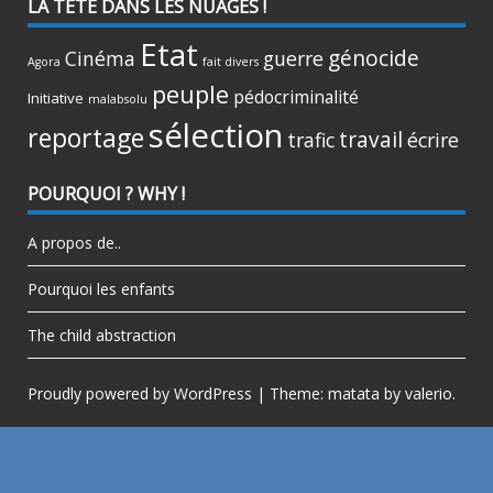
LA TÊTE DANS LES NUAGES !
Etat
génocide
Cinéma
guerre
Agora
fait divers
peuple
pédocriminalité
Initiative
malabsolu
sélection
reportage
travail
trafic
écrire
POURQUOI ? WHY !
A propos de..
Pourquoi les enfants
The child abstraction
Proudly powered by WordPress
|
Theme: matata by
valerio
.