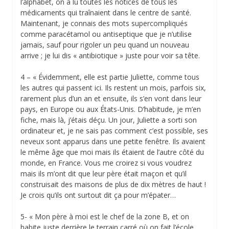
l’alphabet, on a lu toutes les notices de tous les
médicaments qui traînaient dans le centre de santé.
Maintenant, je connais des mots supercompliqués
comme paracétamol ou antiseptique que je n’utilise
jamais, sauf pour rigoler un peu quand un nouveau
arrive ; je lui dis « antibiotique » juste pour voir sa tête.
4 – « Évidemment, elle est partie Juliette, comme tous
les autres qui passent ici. Ils restent un mois, parfois six,
rarement plus d’un an et ensuite, ils s’en vont dans leur
pays, en Europe ou aux États-Unis. D’habitude, je m’en
fiche, mais là, j’étais déçu. Un jour, Juliette a sorti son
ordinateur et, je ne sais pas comment c’est possible, ses
neveux sont apparus dans une petite fenêtre. Ils avaient
le même âge que moi mais ils étaient de l’autre côté du
monde, en France. Vous me croirez si vous voudrez
mais ils m’ont dit que leur père était maçon et qu’il
construisait des maisons de plus de dix mètres de haut !
Je crois qu’ils ont surtout dit ça pour m’épater…
5- « Mon père à moi est le chef de la zone B, et on
habite juste derrière le terrain carré où on fait l’école.