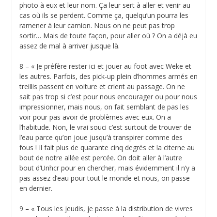
photo à eux et leur nom. Ça leur sert à aller et venir au
cas où ils se perdent. Comme ça, quelqu’un pourra les
ramener à leur camion. Nous on ne peut pas trop
sortir… Mais de toute façon, pour aller où ? On a déjà eu
assez de mal à arriver jusque là.
8 – « Je préfère rester ici et jouer au foot avec Weke et
les autres. Parfois, des pick-up plein d’hommes armés en
treillis passent en voiture et crient au passage. On ne
sait pas trop si c’est pour nous encourager ou pour nous
impressionner, mais nous, on fait semblant de pas les
voir pour pas avoir de problèmes avec eux. On a
l’habitude. Non, le vrai souci c’est surtout de trouver de
l’eau parce qu’on joue jusqu’à transpirer comme des
fous ! Il fait plus de quarante cinq degrés et la citerne au
bout de notre allée est percée. On doit aller à l’autre
bout d’Unhcr pour en chercher, mais évidemment il n’y a
pas assez d’eau pour tout le monde et nous, on passe
en dernier.
9 – « Tous les jeudis, je passe à la distribution de vivres