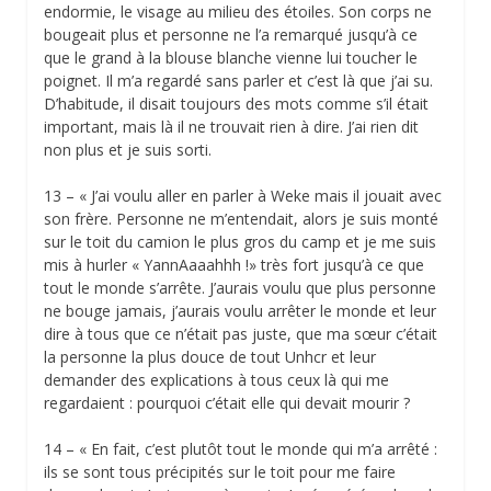
endormie, le visage au milieu des étoiles. Son corps ne
bougeait plus et personne ne l’a remarqué jusqu’à ce
que le grand à la blouse blanche vienne lui toucher le
poignet. Il m’a regardé sans parler et c’est là que j’ai su.
D’habitude, il disait toujours des mots comme s’il était
important, mais là il ne trouvait rien à dire. J’ai rien dit
non plus et je suis sorti.
13 – « J’ai voulu aller en parler à Weke mais il jouait avec
son frère. Personne ne m’entendait, alors je suis monté
sur le toit du camion le plus gros du camp et je me suis
mis à hurler « YannAaaahhh !» très fort jusqu’à ce que
tout le monde s’arrête. J’aurais voulu que plus personne
ne bouge jamais, j’aurais voulu arrêter le monde et leur
dire à tous que ce n’était pas juste, que ma sœur c’était
la personne la plus douce de tout Unhcr et leur
demander des explications à tous ceux là qui me
regardaient : pourquoi c’était elle qui devait mourir ?
14 – « En fait, c’est plutôt tout le monde qui m’a arrêté :
ils se sont tous précipités sur le toit pour me faire