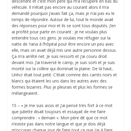
descendre et c’est mon père qui m’a récupéré en bas du
véhicule. Il n’était pas encore au courant alors il m’a
demandé pourquoi j’avais fait ça, mais je n’ai pas eu le
temps de répondre. Autour de lui, tout le monde avait
des réponses pour moi et ils se sont tous disputés. J’en
ai profité pour partir en courant : je ne voulais plus
entendre tous ces gens. Je voulais me réfugier sur la
natte de Yana à l’hôpital pour être encore un peu avec
elle, mais on avait déjà mis une autre personne dessus.
Ça m’a arrêté net. Je suis ressorti et j’ai couru droit
devant moi. J’ai traversé le camp, je suis sorti et je suis
monté sur la colline qui dominait la plaine. De là haut,
Unhcr était tout petit. C’était comme des carrés noirs et
blancs qui étaient les uns dans les autres avec des
formes bizarres. Plus je pleurais et plus les formes se
mélangeaient.
15 – « Je me suis assis et j’ai pensé très fort à ce mot
que Juliette disait toujours et essayait de me faire
comprendre : « demain ». Mon père dit que ce mot
n’existe pas dans notre langue et que je dois déjà
m’occuper chaque jour de faire tout ce que j’ai à faire.