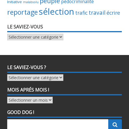
peuple
pédocriminalité
Initiative
malabsolu
sélection
reportage
travail
trafic
écrire
LE SAVIEZ-VOUS
le
saviez-
vous
LE SAVIEZ-VOUS ?
le
saviez-
vous
MOIS APRÉS MOIS !
?
Mois
aprés
mois
GOOD DOG !
!