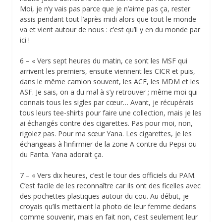
Moi, je n’y vais pas parce que je n’aime pas ça, rester
assis pendant tout l’après midi alors que tout le monde
va et vient autour de nous : c’est qu’il y en du monde par
ici !
6 – « Vers sept heures du matin, ce sont les MSF qui
arrivent les premiers, ensuite viennent les CICR et puis,
dans le même camion souvent, les ACF, les MDM et les
ASF. Je sais, on a du mal à s’y retrouver ; même moi qui
connais tous les sigles par cœur… Avant, je récupérais
tous leurs tee-shirts pour faire une collection, mais je les
ai échangés contre des cigarettes. Pas pour moi, non,
rigolez pas. Pour ma sœur Yana. Les cigarettes, je les
échangeais à l’infirmier de la zone A contre du Pepsi ou
du Fanta. Yana adorait ça.
7 – « Vers dix heures, c’est le tour des officiels du PAM.
C’est facile de les reconnaître car ils ont des ficelles avec
des pochettes plastiques autour du cou. Au début, je
croyais qu’ils mettaient la photo de leur femme dedans
comme souvenir, mais en fait non, c’est seulement leur